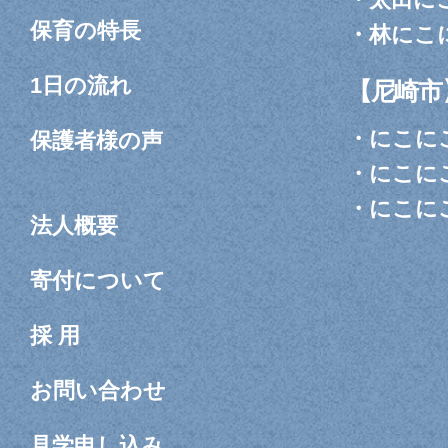
保育の特長
・
林にこ
1日の流れ
【尼崎市
・
にこに
保護者様の声
・
にこに
・
にこに
法人概要
寄付について
採 用
お問い合わせ
見学申し込み