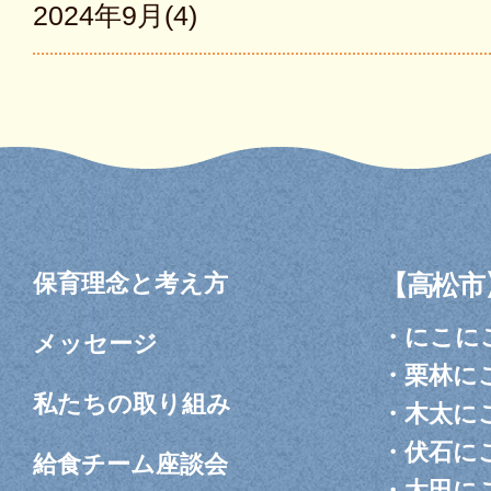
2024年9月(4)
保育理念と考え方
【高松市
・
にこに
メッセージ
・
栗林に
私たちの取り組み
・
木太に
・
伏石に
給食チーム座談会
・
太田に