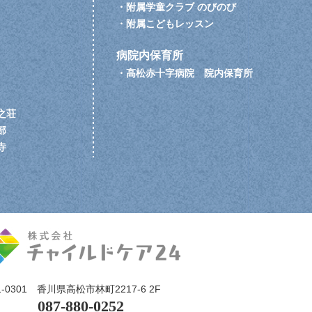
・
附属学童クラブ のびのび
・
附属こどもレッスン
病院内保育所
・
高松赤十字病院 院内保育所
之荘
部
寺
1-0301
香川県高松市林町2217-6 2F
087-880-0252