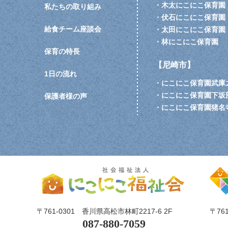
・
木太にこにこ保育園
私たちの取り組み
・
伏石にこにこ保育園
給食チーム座談会
・
太田にこにこ保育園
・
林にこにこ保育園
保育の特長
【尼崎市】
1日の流れ
・
にこにこ保育園武庫
・
にこにこ保育園下坂
保護者様の声
・
にこにこ保育園猪名
〒761-0301
香川県高松市林町2217-6 2F
〒76
087-880-7059