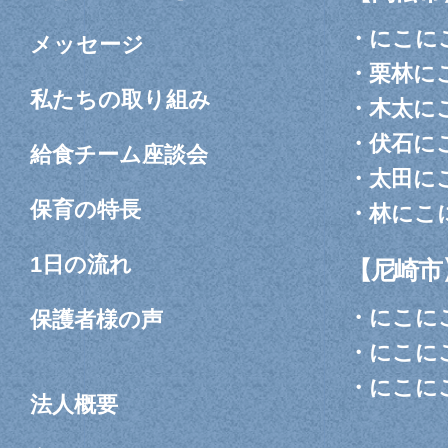
ン
・
にこに
メッセージ
・
栗林に
私たちの取り組み
・
木太に
・
伏石に
給食チーム座談会
・
太田に
保育の特長
・
林にこ
1日の流れ
【尼崎市
・
にこに
保護者様の声
・
にこに
・
にこに
法人概要