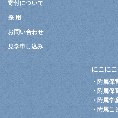
寄付について
採 用
お問い合わせ
見学申し込み
にこにこ
・
附属保
・
附属保
・
附属学
・
附属こ