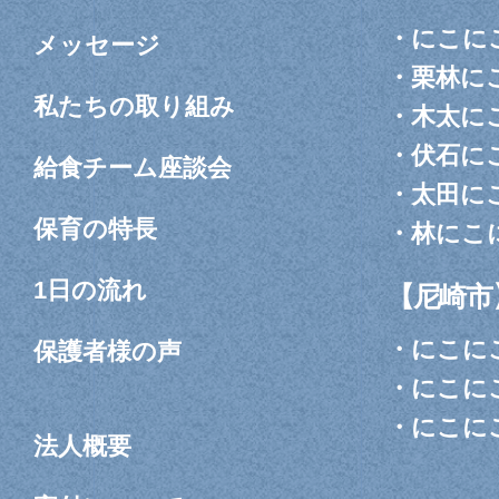
・
にこに
メッセージ
・
栗林に
私たちの取り組み
・
木太に
・
伏石に
給食チーム座談会
・
太田に
保育の特長
・
林にこ
1日の流れ
【尼崎市
・
にこに
保護者様の声
・
にこに
・
にこに
法人概要