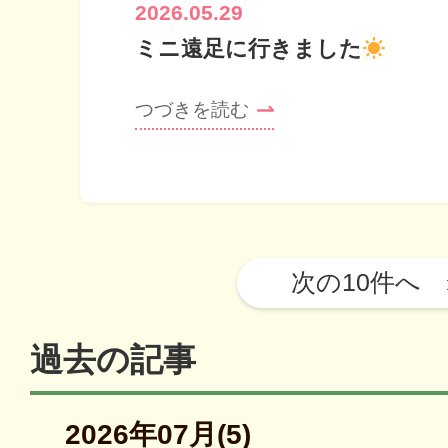
2026.05.29
ミニ遠足に行きました
つづきを読む
投
稿
ナ
ビ
過去の記事
ゲ
ー
2026年07月(5)
シ