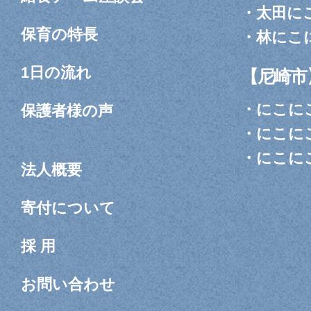
・
太田に
保育の特長
・
林にこ
1日の流れ
【尼崎市
・
にこに
保護者様の声
・
にこに
・
にこに
法人概要
寄付について
採 用
お問い合わせ