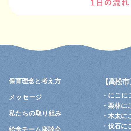
保育理念と考え方
【高松市
・
にこに
メッセージ
・
栗林に
私たちの取り組み
・
木太に
・
伏石に
給食チーム座談会