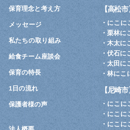
保育理念と考え方
【高松市
・
にこに
メッセージ
・
栗林に
私たちの取り組み
・
木太に
・
伏石に
給食チーム座談会
・
太田に
保育の特長
・
林にこ
1日の流れ
【尼崎市
・
にこに
保護者様の声
・
にこに
・
にこに
法人概要