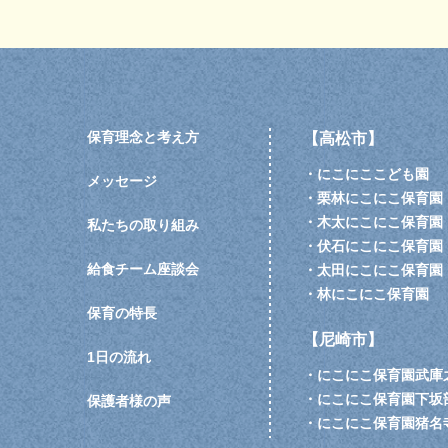
保育理念と考え方
【高松市】
・
にこにここども園
メッセージ
・
栗林にこにこ保育園
・
木太にこにこ保育園
私たちの取り組み
・
伏石にこにこ保育園
給食チーム座談会
・
太田にこにこ保育園
・
林にこにこ保育園
保育の特長
【尼崎市】
1日の流れ
・
にこにこ保育園武庫
・
にこにこ保育園下坂
保護者様の声
・
にこにこ保育園猪名