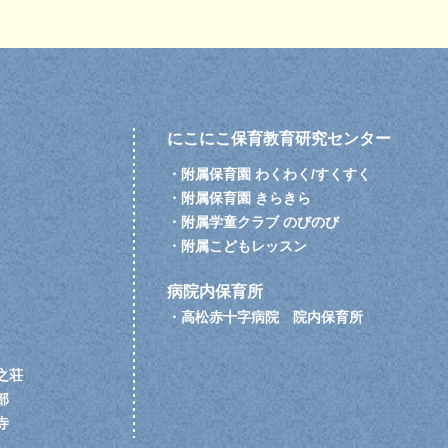
にこにこ保育教育研究センター
・
附属保育園 わくわく/すくすく
・
附属保育園 きらきら
・
附属学童クラブ のびのび
・
附属こどもレッスン
病院内保育所
・
高松赤十字病院 院内保育所
之荘
部
寺