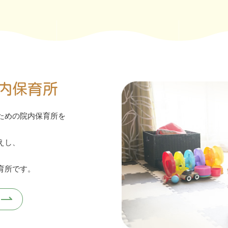
内保育所
ための院内保育所を
えし、
育所です。