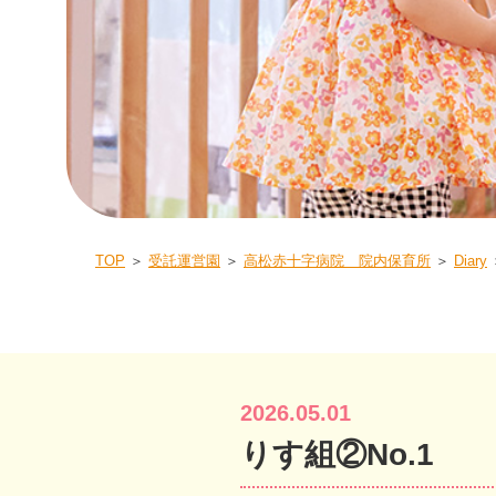
TOP
＞
受託運営園
＞
高松赤十字病院 院内保育所
＞
Diary
2026.05.01
りす組②No.1