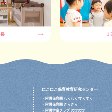
にこにこ保育教育研究センター
・
附属保育園 わくわく/すくすく
・
附属保育園 きらきら
・
附属学童クラブ のびのび