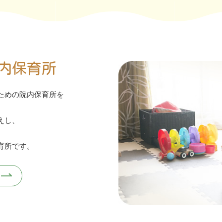
内保育所
ための院内保育所を
えし、
育所です。