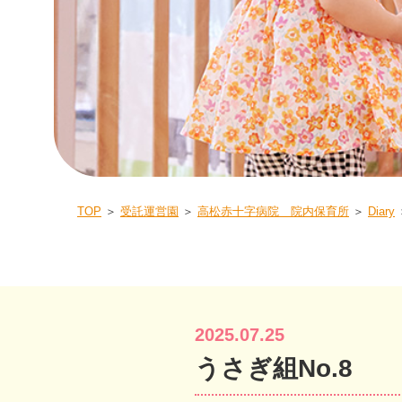
TOP
＞
受託運営園
＞
高松赤十字病院 院内保育所
＞
Diary
2025.07.25
うさぎ組No.8