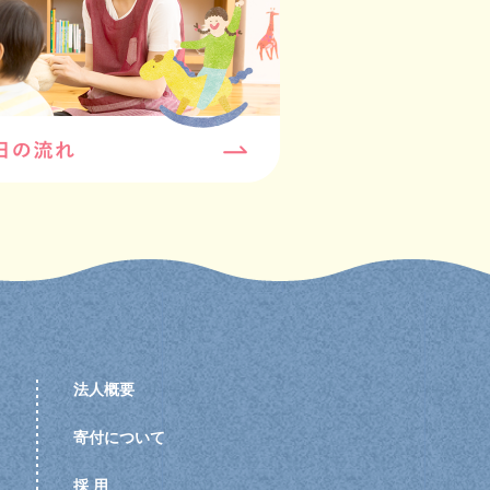
法人概要
寄付について
採 用