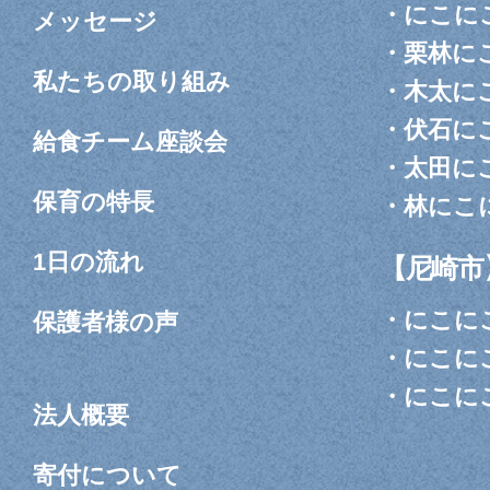
・
にこに
メッセージ
・
栗林に
私たちの取り組み
・
木太に
・
伏石に
給食チーム座談会
・
太田に
保育の特長
・
林にこ
1日の流れ
【尼崎市
・
にこに
保護者様の声
・
にこに
・
にこに
法人概要
寄付について